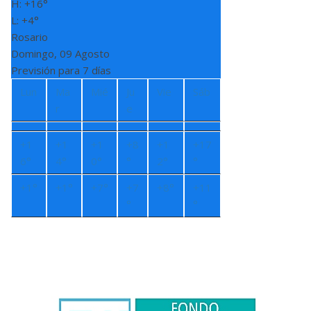
H:
+
16°
L:
+
4°
Rosario
Domingo, 09 Agosto
Previsión para 7 días
Lun
Ma
Mié
Ju
Vie
Sáb
r
e
+
1
+
1
+
1
+
8
+
1
+
17
6°
4°
0°
°
2°
°
+
1°
+
1°
+
7°
+
7
+
8°
+
11
°
°