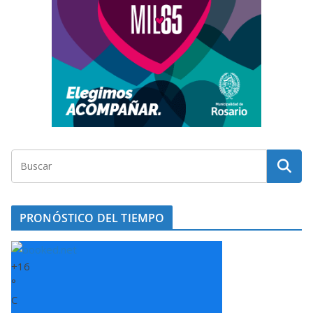
PRONÓSTICO DEL TIEMPO
+
16
°
C