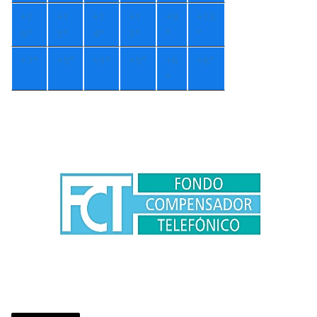
+
1
+
1
+
1
+
1
+
9
+
13
6°
5°
4°
3°
°
°
+
7°
+
5°
+
3°
+
5°
+
8
+
8°
°