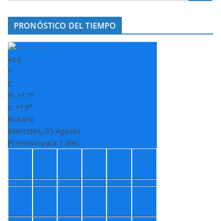
PRONÓSTICO DEL TIEMPO
+
16
°
C
H:
+
17°
L:
+
15°
Rosario
Miércoles, 05 Agosto
Previsión para 7 días
Jue
Vie
Sá
Do
Lun
Ma
b
m
r
+
1
+
1
+
1
+
1
+
1
+
1
7°
4°
4°
5°
2°
2°