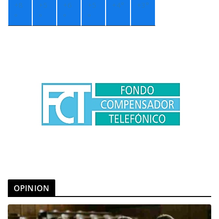
+
8
+
5
+
6
+
5
+
4°
+
3°
°
°
°
°
OPINION