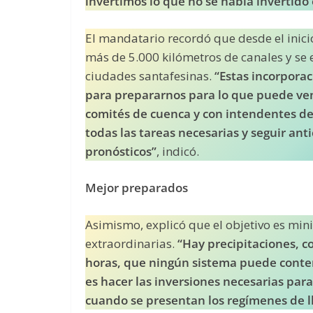
invertimos lo que no se había invertido 
El mandatario recordó que desde el inicio
más de 5.000 kilómetros de canales y se 
ciudades santafesinas.
“Estas incorporac
para prepararnos para lo que puede ven
comités de cuenca y con intendentes del
todas las tareas necesarias y seguir an
pronósticos”
, indicó.
Mejor preparados
Asimismo, explicó que el objetivo es min
extraordinarias.
“Hay precipitaciones, c
horas, que ningún sistema puede conte
es hacer las inversiones necesarias par
cuando se presentan los regímenes de ll