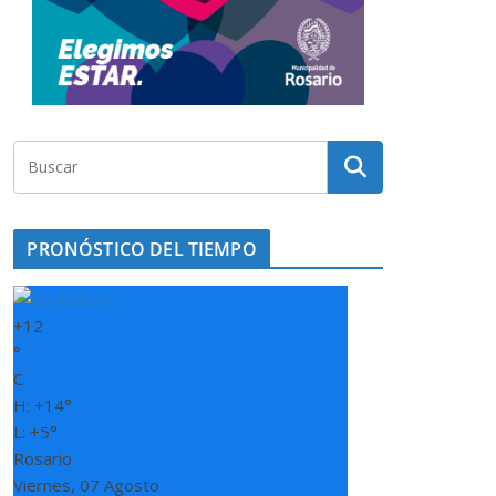
PRONÓSTICO DEL TIEMPO
+
12
°
C
H:
+
14°
L:
+
5°
Rosario
Viernes, 07 Agosto