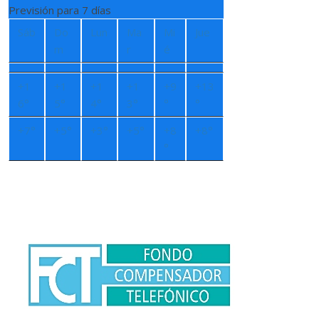
Previsión para 7 días
Sáb
Do
Lun
Ma
Mi
Jue
m
r
é
+
1
+
1
+
1
+
1
+
9
+
13
6°
5°
4°
3°
°
°
+
7°
+
5°
+
3°
+
5°
+
8
+
8°
°