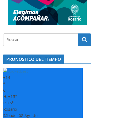
PRONÓSTICO DEL TIEMPO
+
14
°
C
H:
+
15°
L:
+
6°
Rosario
Sábado, 08 Agosto