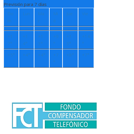
Previsión para 7 días
Do
Lun
Ma
Mi
Jue
Vie
m
r
é
+
1
+
1
+
1
+
9
+
1
+
14
7°
4°
3°
°
3°
°
+
5°
+
4°
+
4°
+
7
+
8°
+
7°
°