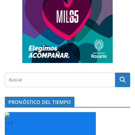
PRONÓSTICO DEL TIEMPO
+
13
°