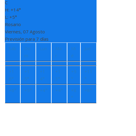
C
H:
+
14°
L:
+
5°
Rosario
Viernes, 07 Agosto
Previsión para 7 días
Sáb
Do
Lun
Ma
Mi
Jue
m
r
é
+
1
+
1
+
1
+
1
+
9
+
11
6°
5°
4°
3°
°
°
+
6°
+
5°
+
4°
+
4°
+
8
+
8°
°