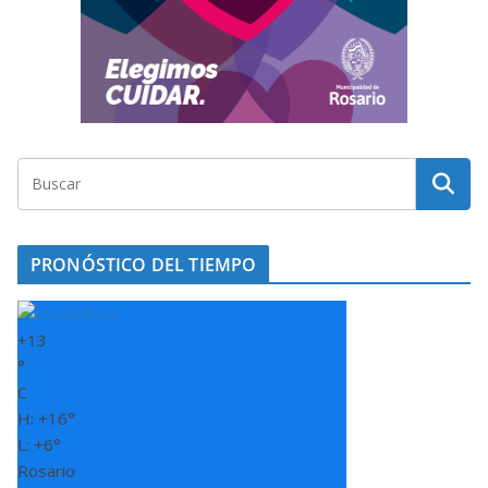
PRONÓSTICO DEL TIEMPO
+
13
°
C
H:
+
16°
L:
+
6°
Rosario