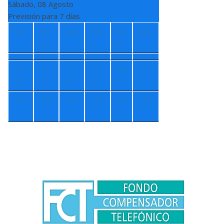
Sábado, 08 Agosto
Previsión para 7 días
Vie
Do
Lun
Ma
Mi
Jue
m
r
é
+
1
+
1
+
1
+
1
+
9
+
11
5°
7°
4°
3°
°
°
+
5°
+
5°
+
4°
+
5°
+
8
+
9°
°