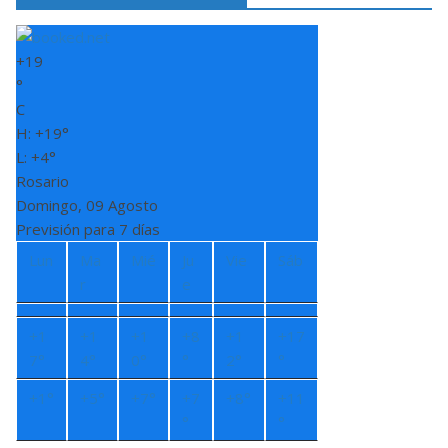
+
19
°
C
H:
+
19°
L:
+
4°
Rosario
Domingo, 09 Agosto
Previsión para 7 días
Lun
Ma
Mié
Ju
Vie
Sáb
r
e
+
1
+
1
+
1
+
8
+
1
+
17
7°
4°
0°
°
2°
°
+
1°
+
5°
+
7°
+
7
+
8°
+
11
°
°