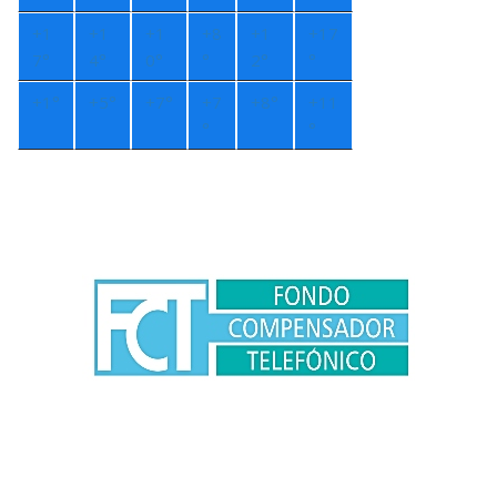
+
1
+
1
+
1
+
8
+
1
+
17
7°
4°
0°
°
2°
°
+
1°
+
5°
+
7°
+
7
+
8°
+
11
°
°