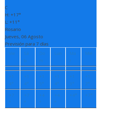
C
H:
+
17°
L:
+
11°
Rosario
Jueves, 06 Agosto
Previsión para 7 días
Vie
Sá
Do
Lun
Ma
Mié
b
m
r
+
1
+
1
+
1
+
1
+
1
+
1
4°
4°
5°
4°
3°
2°
+
7
+
7
+
4
+
4
+
4°
+
7°
°
°
°
°