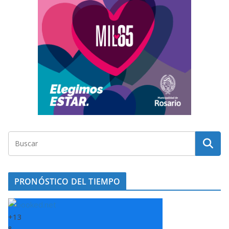
PRONÓSTICO DEL TIEMPO
+
13
°