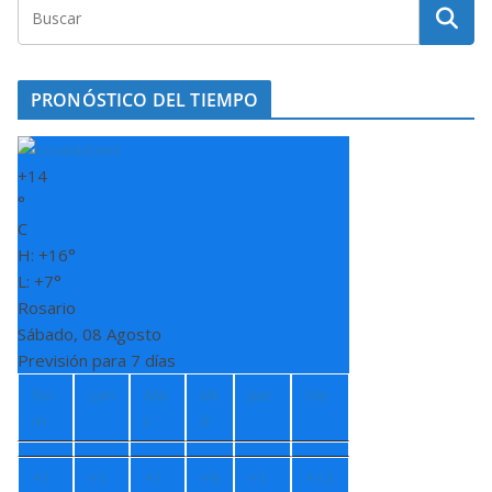
PRONÓSTICO DEL TIEMPO
+
14
°
C
H:
+
16°
L:
+
7°
Rosario
Sábado, 08 Agosto
Previsión para 7 días
Do
Lun
Ma
Mi
Jue
Vie
m
r
é
+
1
+
1
+
1
+
9
+
1
+
13