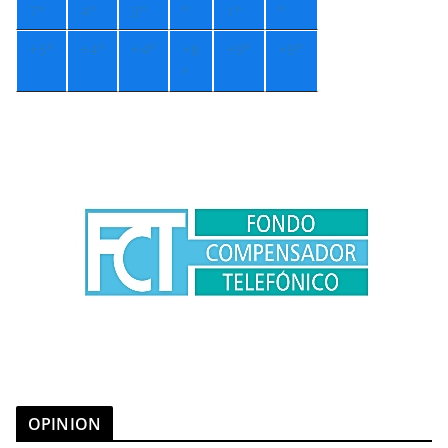
7°
4°
3°
°
1°
°
+
5°
+
4°
+
4°
+
8
+
9°
+
9°
°
OPINION