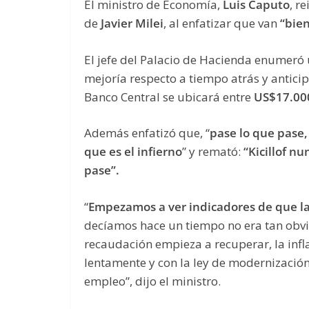
El ministro de Economía,
Luis Caputo
, r
de
Javier Milei
, al enfatizar que van
“bien
El jefe del Palacio de Hacienda enumeró 
mejoría respecto a tiempo atrás y antici
Banco Central se ubicará entre
US$17.000
Además enfatizó que, “
pase lo que pase,
que es el infierno
” y remató:
“Kicillof nu
pase”.
“
Empezamos a ver indicadores de que l
decíamos hace un tiempo no era tan obvio
recaudación empieza a recuperar, la infla
lentamente y con la ley de modernizaci
empleo”, dijo el ministro.