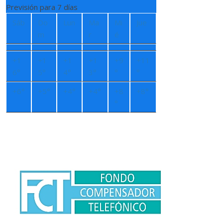
Previsión para 7 días
Sáb
Do
Lun
Ma
Mi
Jue
m
r
é
+
1
+
1
+
1
+
1
+
9
+
11
6°
5°
4°
3°
°
°
+
6°
+
5°
+
4°
+
4°
+
8
+
8°
°