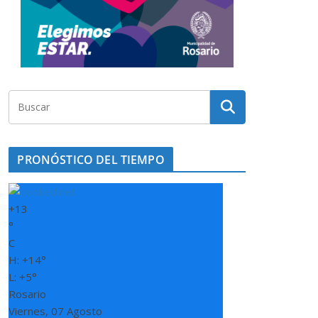
PRONÓSTICO DEL TIEMPO
+
13
°
C
H:
+
14°
L:
+
5°
Rosario
Viernes, 07 Agosto