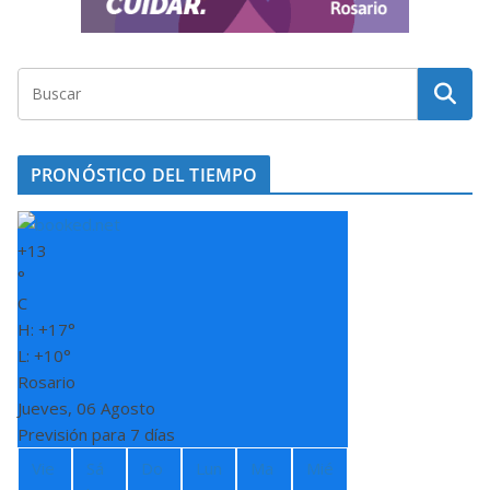
PRONÓSTICO DEL TIEMPO
+
13
°
C
H:
+
17°
L:
+
10°
Rosario
Jueves, 06 Agosto
Previsión para 7 días
Vie
Sá
Do
Lun
Ma
Mié