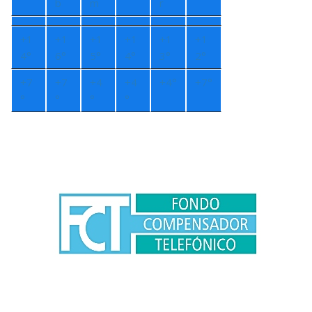
b
m
r
+
1
+
1
+
1
+
1
+
1
+
1
4°
6°
5°
4°
3°
2°
+
7
+
7
+
4
+
4
+
4°
+
7°
°
°
°
°