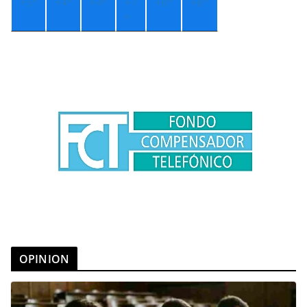
+
5°
+
4°
+
4°
+
7
+
8°
+
8°
°
OPINION