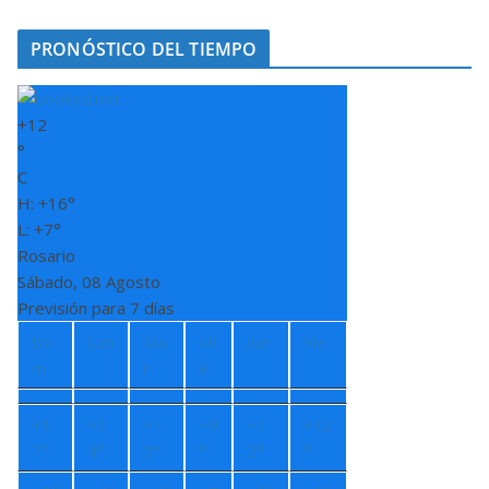
PRONÓSTICO DEL TIEMPO
+
12
°
C
H:
+
16°
L:
+
7°
Rosario
Sábado, 08 Agosto
Previsión para 7 días
Do
Lun
Ma
Mi
Jue
Vie
m
r
é
+
1
+
1
+
1
+
9
+
1
+
12
7°
4°
3°
°
2°
°