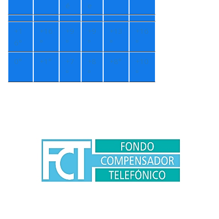
é
e
+
1
+
16
+
9
+
9
+
13
+
16
6°
°
°
°
°
°
0°
+
1°
+
7
+
8
+
8°
+
10
°
°
°