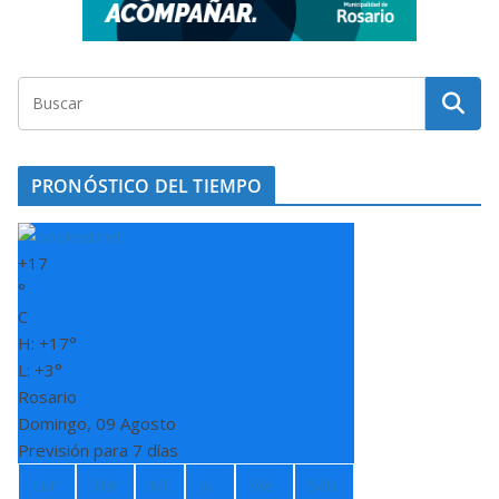
PRONÓSTICO DEL TIEMPO
+
17
°
C
H:
+
17°
L:
+
3°
Rosario
Domingo, 09 Agosto
Previsión para 7 días
Lun
Mar
Mi
Ju
Vie
Sáb