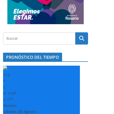
PRONÓSTICO DEL TIEMPO
+
12
°
C
H:
+
16°
L:
+
7°
Rosario
Sábado, 08 Agosto