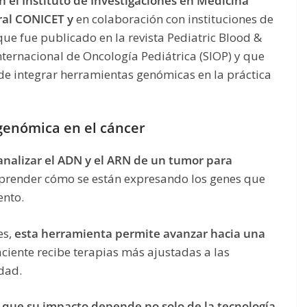
n el Instituto de Investigaciones en Medicina
ral CONICET y
en colaboración con instituciones de
que fue publicado en la revista Pediatric Blood &
Internacional de Oncología Pediátrica (SIOP) y que
 de integrar herramientas genómicas en la práctica
genómica en el cáncer
analizar el ADN y el ARN de un tumor para
render cómo se están expresando los genes que
ento.
es,
esta herramienta permite avanzar hacia una
aciente recibe terapias más ajustadas a las
edad.
n que su impacto depende no solo de la tecnología