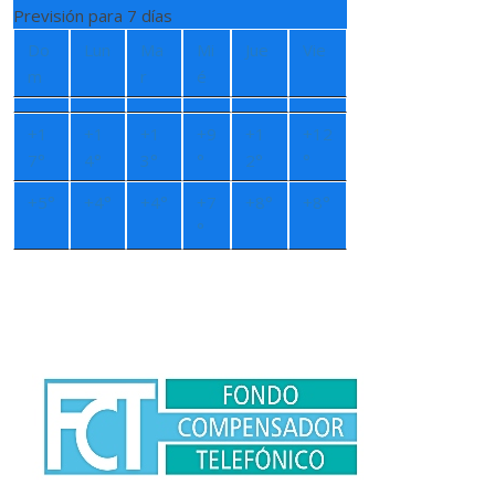
Previsión para 7 días
Do
Lun
Ma
Mi
Jue
Vie
m
r
é
+
1
+
1
+
1
+
9
+
1
+
12
7°
4°
3°
°
2°
°
+
5°
+
4°
+
4°
+
7
+
8°
+
8°
°