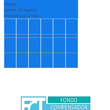
Rosario
Viernes, 07 Agosto
Previsión para 7 días
Jue
Sá
Do
Lun
Ma
Mié
b
m
r
+
1
+
1
+
1
+
1
+
1
+
1
7°
6°
5°
4°
3°
2°
+
1
+
7
+
4
+
4
+
4°
+
7°
0°
°
°
°