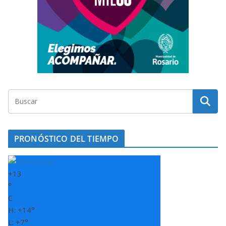
PRONÓSTICO DEL TIEMPO
+
13
°
C
H:
+
14°
L:
+
7°