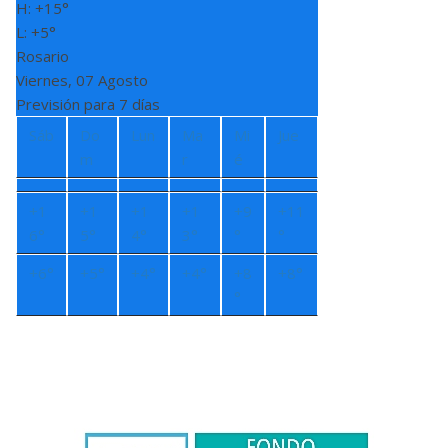
H:
+
15°
L:
+
5°
Rosario
Viernes, 07 Agosto
Previsión para 7 días
Sáb
Do
Lun
Ma
Mi
Jue
m
r
é
+
1
+
1
+
1
+
1
+
9
+
11
6°
5°
4°
3°
°
°
+
6°
+
5°
+
4°
+
4°
+
8
+
8°
°