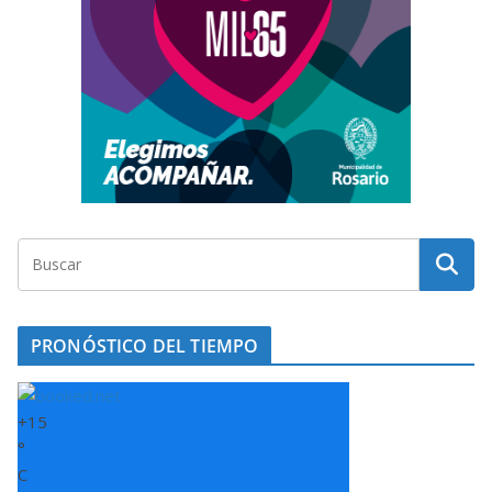
PRONÓSTICO DEL TIEMPO
+
15
°
C