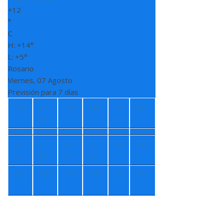
+
12
°
C
H:
+
14°
L:
+
5°
Rosario
Viernes, 07 Agosto
Previsión para 7 días
Sáb
Do
Lun
Ma
Mi
Jue
m
r
é
+
1
+
1
+
1
+
1
+
9
+
13
6°
5°
4°
3°
°
°
+
7°
+
5°
+
3°
+
5°
+
8
+
8°
°