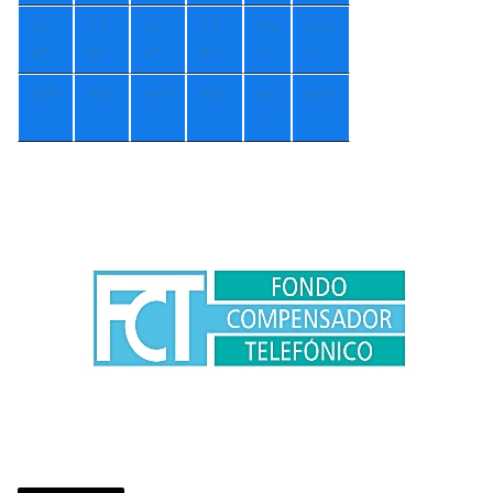
+
1
+
1
+
1
+
1
+
9
+
13
6°
5°
4°
3°
°
°
+
7°
+
5°
+
3°
+
5°
+
8
+
8°
°