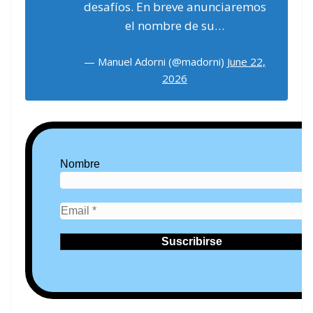
desafíos. En breve anunciaremos
el nombre de su…
— Manuel Adorni (@madorni)
June 22,
2026
Nombre