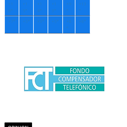
+
1
+
1
+
1
+
1
+
9
+
13
6°
5°
4°
3°
°
°
+
7°
+
5°
+
3°
+
5°
+
8
+
8°
°