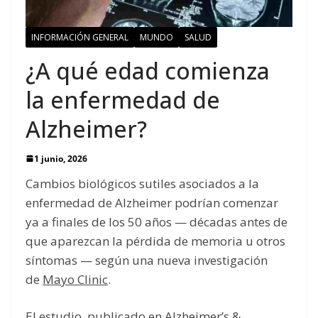
INFORMACIÓN GENERAL
MUNDO
SALUD
¿A qué edad comienza
la enfermedad de
Alzheimer?
1 junio, 2026
Cambios biológicos sutiles asociados a la
enfermedad de Alzheimer podrían comenzar
ya a finales de los 50 años — décadas antes de
que aparezcan la pérdida de memoria u otros
síntomas — según una nueva investigación
de
Mayo Clinic
.
El
estudio
, publicado en Alzheimer’s &