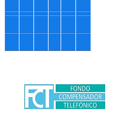
r
e
+
1
+
1
+
1
+
8
+
1
+
17
6°
4°
0°
°
2°
°
+
1°
+
1°
+
7°
+
7
+
8°
+
11
°
°