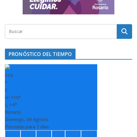
PRONÓSTICO DEL TIEMPO
+
16
°
C
H:
+
16°
L:
+
4°
Rosario
Domingo, 09 Agosto
Previsión para 7 días
Lun
Ma
Mié
Ju
Vie
Sáb