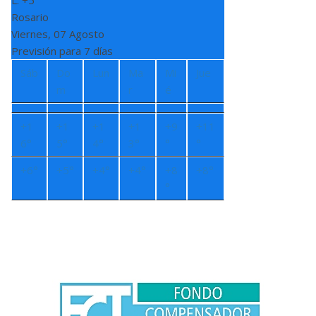
L:
+
5°
Rosario
Viernes, 07 Agosto
Previsión para 7 días
Sáb
Do
Lun
Ma
Mi
Jue
m
r
é
+
1
+
1
+
1
+
1
+
9
+
11
6°
5°
4°
3°
°
°
+
6°
+
5°
+
4°
+
4°
+
8
+
8°
°