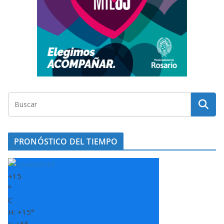
PRONÓSTICO DEL TIEMPO
+
15
°
C
H:
+
15°