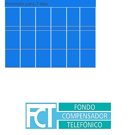
Previsión para 7 días
Sáb
Do
Lun
Ma
Mi
Jue
m
r
é
+
1
+
1
+
1
+
1
+
9
+
13
6°
5°
4°
3°
°
°
+
7°
+
5°
+
3°
+
5°
+
8
+
8°
°