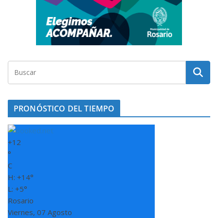
PRONÓSTICO DEL TIEMPO
+
12
°
C
H:
+
14°
L:
+
5°
Rosario
Viernes, 07 Agosto