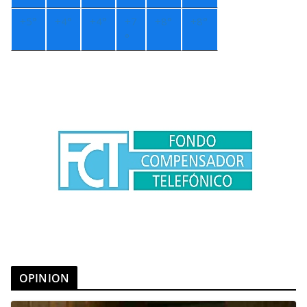
+
5°
+
4°
+
4°
+
7
+
8°
+
8°
°
OPINION