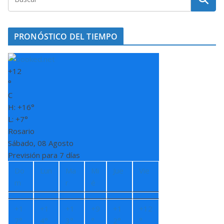
PRONÓSTICO DEL TIEMPO
+
12
°
C
H:
+
16°
L:
+
7°
Rosario
Sábado, 08 Agosto
Previsión para 7 días
Do
Lun
Ma
Mi
Jue
Vie
m
r
é
+
1
+
1
+
1
+
9
+
1
+
12
7°
4°
3°
°
2°
°