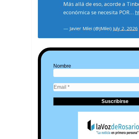
Más allá de eso, acorde a Tinb
económica se necesita POR…
h
— Javier Milei (@JMilei)
July 2, 2026
Nombre