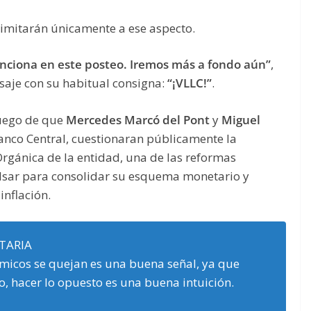
limitarán únicamente a ese aspecto.
enciona en este posteo. Iremos más a fondo aún”
,
saje con su habitual consigna:
“¡VLLC!”
.
luego de que
Mercedes Marcó del Pont
y
Miguel
anco Central, cuestionaran públicamente la
 Orgánica de la entidad, una de las reformas
sar para consolidar su esquema monetario y
inflación.
TARIA
ómicos se quejan es una buena señal, ya que
, hacer lo opuesto es una buena intuición.