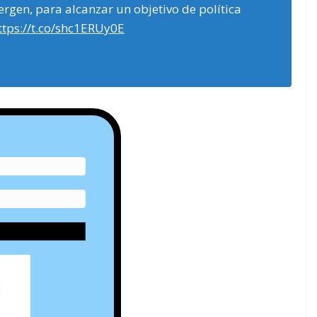
ergen, para alcanzar un objetivo de política
ttps://t.co/shc1ERUy0E