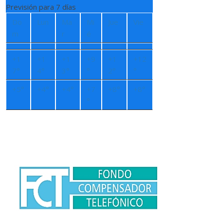
Previsión para 7 días
Do
Lun
Ma
Mi
Jue
Vie
m
r
é
+
1
+
1
+
1
+
9
+
1
+
12
7°
4°
3°
°
2°
°
+
5°
+
4°
+
4°
+
7
+
8°
+
8°
°