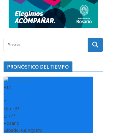
PRONÓSTICO DEL TIEMPO
+
12
°
C
H:
+
16°
L:
+
7°
Rosario
Sábado, 08 Agosto