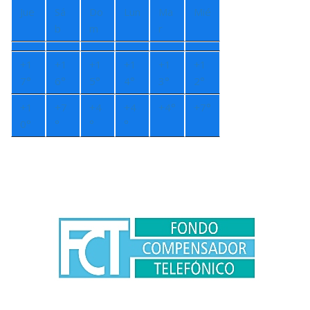
Jue
Sá
Do
Lun
Ma
Mié
b
m
r
+
1
+
1
+
1
+
1
+
1
+
1
7°
6°
5°
4°
3°
2°
+
1
+
7
+
4
+
4
+
4°
+
7°
0°
°
°
°