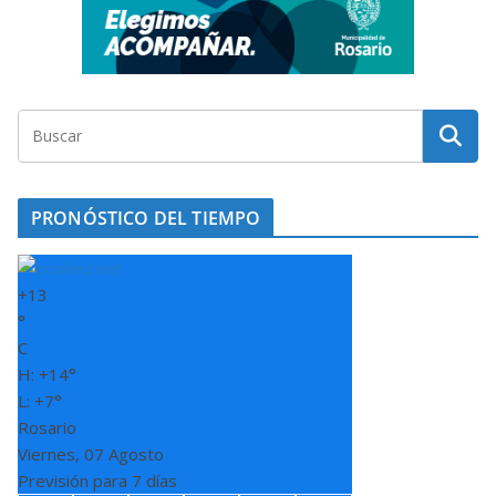
PRONÓSTICO DEL TIEMPO
+
13
°
C
H:
+
14°
L:
+
7°
Rosario
Viernes, 07 Agosto
Previsión para 7 días