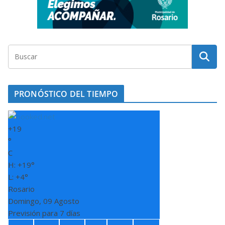
PRONÓSTICO DEL TIEMPO
+
19
°
C
H:
+
19°
L:
+
4°
Rosario
Domingo, 09 Agosto
Previsión para 7 días