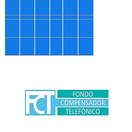
Lun
Ma
Mié
Ju
Vie
Sáb
r
e
+
1
+
1
+
1
+
8
+
1
+
17
7°
4°
0°
°
2°
°
+
1°
+
5°
+
7°
+
7
+
8°
+
11
°
°