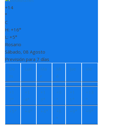
+
14
°
C
H:
+
16°
L:
+
5°
Rosario
Sábado, 08 Agosto
Previsión para 7 días
Do
Lun
Ma
Mi
Jue
Vie
m
r
é
+
1
+
1
+
1
+
9
+
1
+
13
7°
4°
3°
°
1°
°
+
5°
+
4°
+
4°
+
8
+
9°
+
9°
°