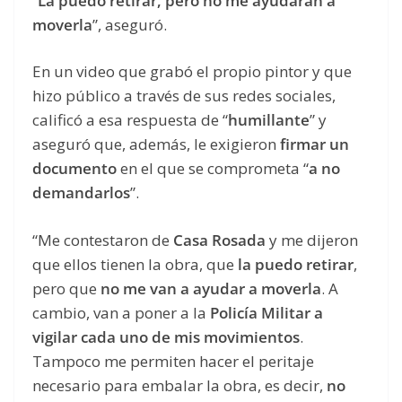
“
La puedo retirar, pero no me ayudarán a
moverla
”, aseguró.
En un video que grabó el propio pintor y que
hizo público a través de sus redes sociales,
calificó a esa respuesta de “
humillante
” y
aseguró que, además, le exigieron
firmar un
documento
en el que se comprometa “
a no
demandarlos
”.
“Me contestaron de
Casa Rosada
y me dijeron
que ellos tienen la obra, que
la puedo retirar
,
pero que
no me van a ayudar a moverla
. A
cambio, van a poner a la
Policía Militar a
vigilar cada uno de mis movimientos
.
Tampoco me permiten hacer el peritaje
necesario para embalar la obra, es decir,
no