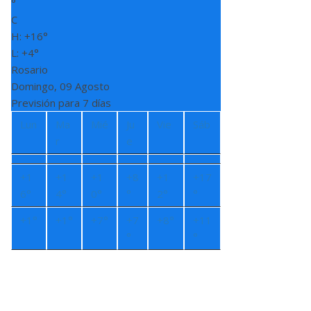
°
C
H:
+
16°
L:
+
4°
Rosario
Domingo, 09 Agosto
Previsión para 7 días
Lun
Ma
Mié
Ju
Vie
Sáb
r
e
+
1
+
1
+
1
+
8
+
1
+
17
6°
4°
0°
°
2°
°
+
1°
+
1°
+
7°
+
7
+
8°
+
11
°
°